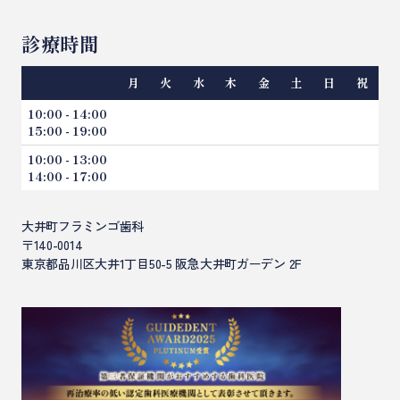
矯正歯科
インプラント相談集
審美歯科のコラム
診療時間
ホワイトニング
セラミックやり直し相談集
矯正歯科のコラム
親知らずの抜歯
月
火
水
木
金
土
日
祝
一般歯科のコラム
虫歯治療
10:00 - 14:00
15:00 - 19:00
歯周病
10:00 - 13:00
小児歯科（こどもの歯科）
14:00 - 17:00
訪問歯科診療
大井町フラミンゴ歯科
〒140-0014
東京都品川区大井1丁目50-5 阪急大井町ガーデン 2F