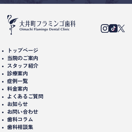
トップページ
当院のご案内
スタッフ紹介
当院について
診療案内
理事長紹介
診療時間・アクセス
症例一覧
インプラント治療
ドクター紹介
料金案内
設備紹介（院内・機器）
セラミック治療/詰め物、被せもの
よくあるご質問
医院概要
お知らせ
ミニッシュ
お問い合わせ
入れ歯、義歯
歯科コラム
歯科相談集
精密治療（マイクロスコープ）
インプラントのコラム