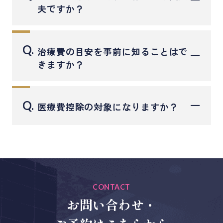
タルローンをご利用いただけます。
夫ですか？
審査が通りやすく、分割払いも可能です。
はい、問題ございません。
詳しくは
こちらのページ
を確認ください。（※
院内はバリアフリー設計でベビーカーもそのま
デンタルローンのページへ移動します）
Q.
治療費の目安を事前に知ることはで
まお入りいただけます。
きますか？
お子様連れの方も安心して通院できるよう配慮
はい、可能です。
しております。
初診時の検査結果や治療方針に基づき、費用の
Q.
医療費控除の対象になりますか？
目安と通院回数を事前にお伝えいたします。
必要に応じてお見積書も作成いたします。
はい、なります。
医療費控除は、本人または同一生計のご家族の1
年間の医療費が10万円（または所得の5％）を超
えた場合に申請できる制度です。
インプラントや矯正などの自費治療も対象とな
CONTACT
る場合があります。詳しくはスタッフまでご相
お問い合わせ・
談ください。