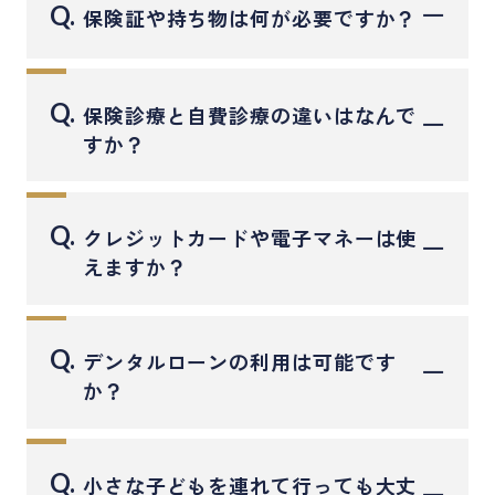
を含めて約60分前後お時間をいただいていま
り当日の対応も行っておりますので、遠慮なく
Q.
保険証や持ち物は何が必要ですか？
す。
ご相談ください。
お口全体の状態を正確に把握したうえで、最適
健康保険証をお持ちください。
な治療計画をご提案いたします。
お薬を服用中の方は「お薬手帳」もご持参いた
Q.
保険診療と自費診療の違いはなんで
だけると安心です。
すか？
紹介状や過去の治療資料がある場合も、参考に
保険診療は国が定めた範囲内で、機能の回復を
なりますのでご持参ください。
目的とした治療です。
Q.
クレジットカードや電子マネーは使
一方、自費診療は見た目の美しさやより高精度
えますか？
な治療を希望される場合に選ばれることが多
はい、ご利用いただけます。
く、素材や方法の選択肢が広がります。
保険診療・自費診療・物販などすべてのお支払
当院ではそれぞれの特徴を丁寧にご説明し、患
Q.
デンタルローンの利用は可能です
いでクレジットカードと各種交通系IC、Apple
者様に合った治療を一緒に考えます。
か？
Pay、ALIPAYなどの電子マネーがご利用いただけ
はい、可能です。
ます。
アプラス・スルガ銀行・イオン銀行によるデン
Q.
小さな子どもを連れて行っても大丈