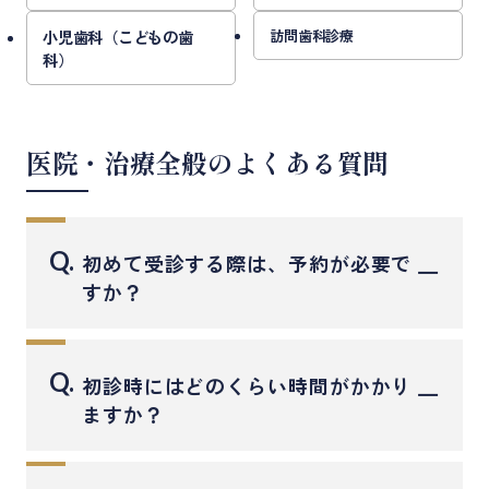
小児歯科（こどもの歯
訪問歯科診療
科）
医院・治療全般のよくある質問
Q.
初めて受診する際は、予約が必要で
すか？
はい、初めての方もご予約をいただくとスムー
ズにご案内が可能です。
Q.
初診時にはどのくらい時間がかかり
お電話・WEB予約フォーム・LINEからご都合の
ますか？
よい方法でご予約ください
初診の方は、問診・検査・カウンセリングなど
急なお痛みや腫れなど、緊急の場合は可能な限