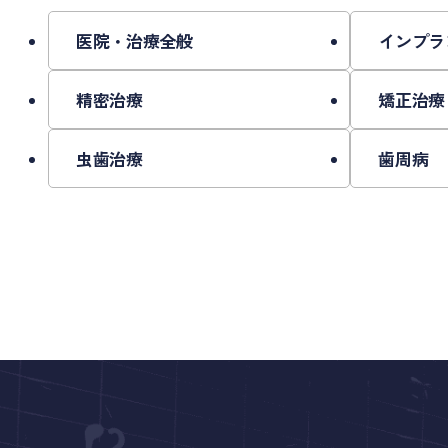
また、歯並びは日々の生活習慣（頬杖、食いし
「今さら遅いのでは」「仕事中に装置が目立た
医院・治療全般
インプラ
わせた方法をご提案いたします。
当院では、保定期間中も歯の安定を確認するた
精密治療
矯正治療
矯正治療は「歯を動かす治療」だけでなく、「
正しく保定を続けることで、後戻りのリスクを
虫歯治療
歯周病