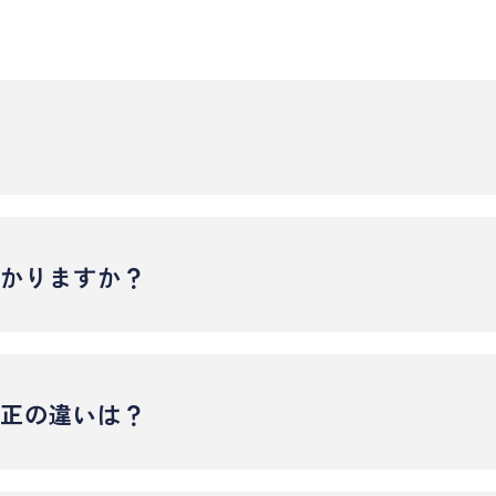
みや違和感を感じることがありますが、強い痛みが続くこと
が「数日で慣れた」「思っていたよりも痛くなかった」とお
かかりますか？
加わることによる一時的な反応です。
かるため、従来のワイヤー矯正に比べて痛みや不快感が少な
よって異なりますが、一般的には約1年半〜3年が目安です。
月〜1年ほどで完了することもあります。
矯正の違いは？
度の歯列不正に適しており、通院間隔を長く保ちながら進め
な噛み合わせの改善にも対応できる治療方法です。
が、装置の構造や見た目、適応範囲、通院頻度などに違いが