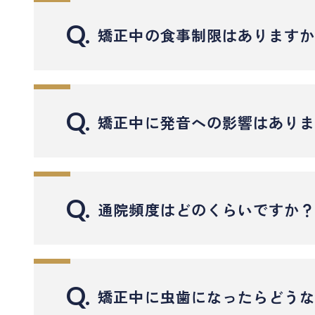
マウスピース矯正は、透明なマウスピースを段
Q.
矯正中の食事制限はあります
食事や歯磨きの際に装置を外せるため、清掃性が
また、歯の移動量が大きい場合や複雑な噛み合
矯正中の食事は、治療方法によって注意点が少
一方、ワイヤー矯正は歯の表面にブラケットと
マウスピース矯正の場合は、食事の際に装置を
Q.
矯正中に発音への影響はあり
あらゆる症例に対応でき、重度の歯列不正や骨
普段通りに食事を楽しめますが、装着前には歯
ただし、装置が目立ちやすく、装着直後に軽い
着色しやすい飲み物（コーヒー・赤ワインなど
矯正装置をつけ始めた直後は、一時的に発音し
クリーニングが重要です。
う。
特にマウスピース矯正の場合は装置が薄く滑ら
Q.
大井町フラミンゴ歯科では、どちらの治療法に
通院頻度はどのくらいですか
一方、ワイヤー矯正では固定式の装置を使用す
てご利用いただけます。
て最適な矯正プランをご提案しています。
キャラメル・ガム・ナッツ類・フランスパンな
ワイヤー矯正では、ブラケットやワイヤーが舌
通院頻度は、矯正の方法や治療段階によって異
「できるだけ目立たない方法で治したい」「短
また、装置に食べ物が挟まりやすいため、食後
ただし、これは舌の位置が装置に慣れていない
マウスピース矯正の場合は、1〜2ヶ月に1回
Q.
大井町フラミンゴ歯科では、矯正を始める前に
矯正中に虫歯になったらどう
また、口の中を乾燥させないように水分をこま
ご自宅で段階的に交換していくため、来院回数