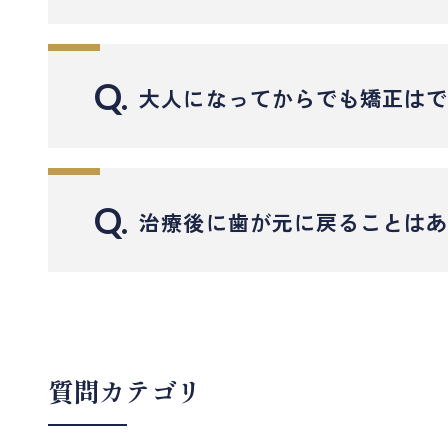
マウスピース矯正でもワイヤー矯正でも、治療
また、当院では遠方の方やお忙しい方のために
大井町フラミンゴ歯科では、装置の形状や配置
矯正治療中に虫歯が見つかった場合は、まず虫
い。
発音に関して不安がある方にも、実際の装着前
一方、ワイヤー矯正は3〜4週間に1回程度の通
小さな虫歯であれば、装置を外さずに治療でき
Q.
す。
大人になってからでも矯正は
ワイヤーの調整や歯の動きを確認しながら、力
虫歯の進行を放置すると、矯正中の歯の動きや
装置が外れた場合や違和感があるときは、予定
マウスピース矯正の場合は、装置を取り外して
はい、大人の方でも矯正治療は十分に可能です
大井町フラミンゴ歯科では、通院スケジュール
一方、ワイヤー矯正では装置がある分、清掃が
実際に、20代〜60代まで幅広い年齢層の方
Q.
やすいよう、アポイントの取りやすい時間帯を
治療後に歯が元に戻ることは
当院では、矯正担当医と一般歯科医が連携し、
態を正確に診断したうえで計画的に歯を動かす
また、矯正中は歯の表面に汚れが残りやすく、
矯正治療で大切なのは年齢よりも、「歯ぐき（
矯正治療で整えた歯並びは、治療直後はまだ安
ブラッシング方法の指導や、装置に合わせた歯
可能です。また、マウスピース矯正は見た目が
ます。このため、矯正治療の完了後には「リテ
定期的なメンテナンスとプロケアを続けること
ワイヤー矯正では、歯の根の向きや噛み合わせ
す。
質問カテゴリ
当院では、CT撮影と3Dシミュレーションを
リテーナーの装着期間は一般的に矯正期間と同
また、成人の方には「矯正＋ホワイトニング」
くケースが多いです。リテーナーをしっかり使