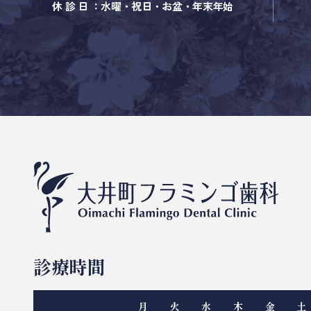
休 診 日 ：水曜・祝日・お盆・年末年始
診療時間
月
火
水
木
金
土