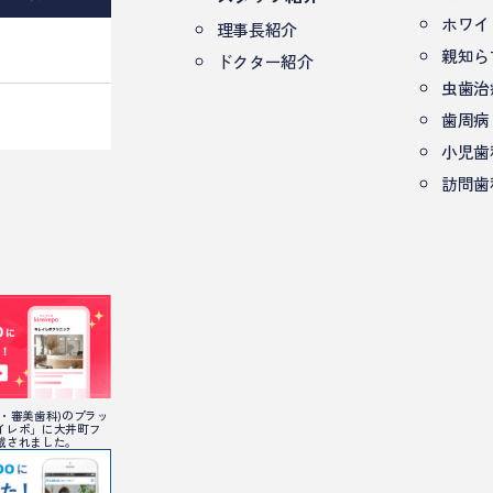
ホワイ
理事長紹介
親知ら
ドクター紹介
虫歯治
歯周病
小児歯
訪問歯
・審美歯科)のプラッ
イレポ」に大井町フ
載されました。