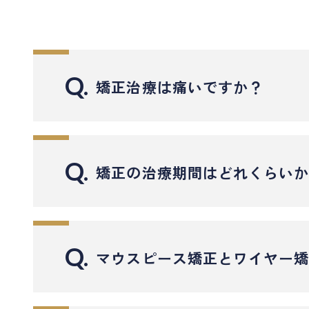
Q.
矯正治療は痛いですか？
矯正治療では、歯が少しずつ動く過程で軽い痛
痛みの感じ方は個人差がありますが、多くの方
Q.
矯正の治療期間はどれくらい
矯正中の痛みは、歯を動かすための「圧力」が
マウスピース矯正では、力が歯全体に均等にか
矯正治療の期間は、歯並びの状態や治療方法に
部分的な矯正（前歯だけなど）の場合は、数ヶ
Q.
マウスピース矯正とワイヤー
マウスピース矯正は取り外し式で、軽度〜中等
一方、ワイヤー矯正は歯の動きが大きく、複雑
どちらも歯並びや噛み合わせを整える治療です