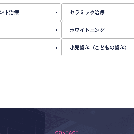
ばり、舌の癖など）でも少しずつ影響を受けるため、治療後
ないか心配」といったお悩みにも、透明なマウスピース矯正
ント治療
セラミック治療
めに3〜6ヶ月ごとのメンテナンスを行い、必要に応じて装
ホワイトニング
整った状態を保つケア」までが大切なステップです。
最小限に抑え、長く美しい歯並びを維持することができます
小児歯科（こどもの歯科）
CONTACT