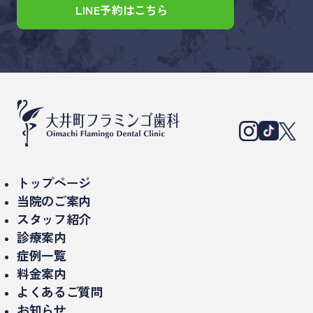
LINE予約はこちら
トップページ
当院のご案内
スタッフ紹介
当院について
診療案内
理事長紹介
診療時間・アクセス
症例一覧
インプラント治療
ドクター紹介
料金案内
設備紹介（院内・機器）
セラミック治療/詰め物、被せもの
よくあるご質問
医院概要
お知らせ