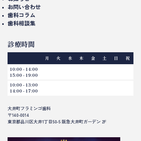
ミニッシュ
お問い合わせ
入れ歯、義歯
歯科コラム
歯科相談集
精密治療（マイクロスコープ）
インプラントのコラム
矯正歯科
インプラント相談集
審美歯科のコラム
診療時間
ホワイトニング
セラミックやり直し相談集
矯正歯科のコラム
親知らずの抜歯
月
火
水
木
金
土
日
祝
一般歯科のコラム
虫歯治療
10:00 - 14:00
15:00 - 19:00
歯周病
10:00 - 13:00
小児歯科（こどもの歯科）
14:00 - 17:00
訪問歯科診療
大井町フラミンゴ歯科
〒140-0014
東京都品川区大井1丁目50-5 阪急大井町ガーデン 2F