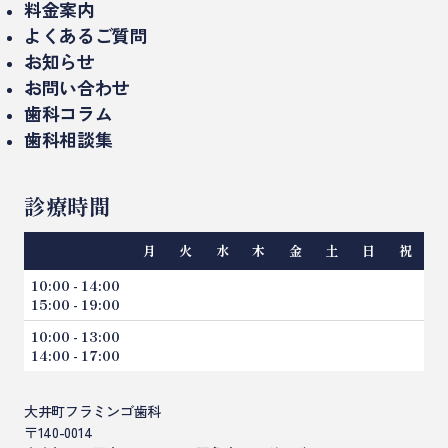
ドクター紹介
料金案内
設備紹介（院内・機器）
セラミック治療/詰め物、被せもの
よくあるご質問
医院概要
お知らせ
ミニッシュ
お問い合わせ
入れ歯、義歯
歯科コラム
歯科相談集
精密治療（マイクロスコープ）
インプラントのコラム
矯正歯科
インプラント相談集
審美歯科のコラム
診療時間
ホワイトニング
セラミックやり直し相談集
矯正歯科のコラム
親知らずの抜歯
月
火
水
木
金
土
日
祝
一般歯科のコラム
虫歯治療
10:00 - 14:00
15:00 - 19:00
歯周病
10:00 - 13:00
小児歯科（こどもの歯科）
14:00 - 17:00
訪問歯科診療
大井町フラミンゴ歯科
〒140-0014