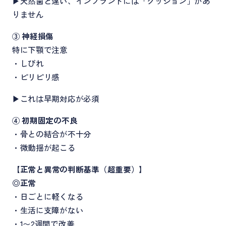
▶天然歯と違い、インプラントには「クッション」があ
りません
③ 神経損傷
特に下顎で注意
・しびれ
・ピリピリ感
▶これは早期対応が必須
④ 初期固定の不良
・骨との結合が不十分
・微動揺が起こる
【
正常と異常の判断基準（超重要）
】
◎正常
・日ごとに軽くなる
・生活に支障がない
・1〜2週間で改善