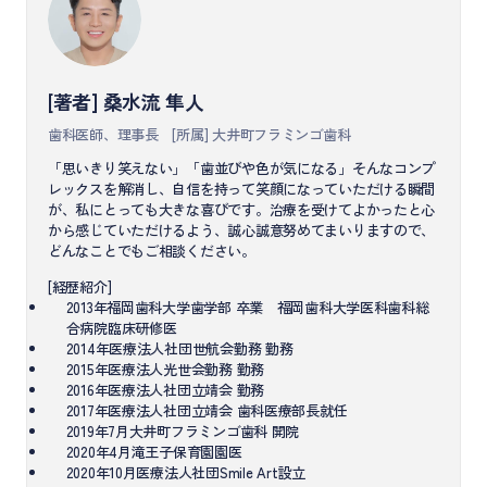
[著者] 桑水流 隼人
歯科医師、理事長
[所属] 大井町フラミンゴ歯科
「思いきり笑えない」「歯並びや色が気になる」そんなコンプ
レックスを解消し、自信を持って笑顔になっていただける瞬間
が、私にとっても大きな喜びです。治療を受けてよかったと心
から感じていただけるよう、誠心誠意努めてまいりますので、
どんなことでもご相談ください。
[経歴紹介]
2013年福岡歯科大学歯学部 卒業 福岡歯科大学医科歯科総
合病院臨床研修医
2014年医療法人社団世航会勤務 勤務
2015年医療法人光世会勤務 勤務
2016年医療法人社団立靖会 勤務
2017年医療法人社団立靖会 歯科医療部長就任
2019年7月大井町フラミンゴ歯科 開院
2020年4月滝王子保育園園医
2020年10月医療法人社団Smile Art設立