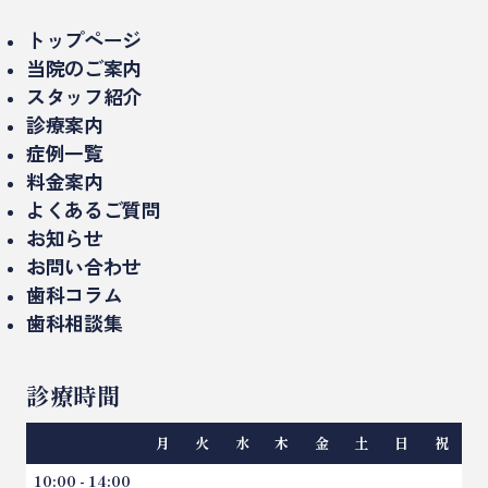
トップページ
当院のご案内
スタッフ紹介
当院について
診療案内
理事長紹介
診療時間・アクセス
症例一覧
インプラント治療
ドクター紹介
料金案内
設備紹介（院内・機器）
セラミック治療/詰め物、被せもの
よくあるご質問
医院概要
お知らせ
ミニッシュ
お問い合わせ
入れ歯、義歯
歯科コラム
歯科相談集
精密治療（マイクロスコープ）
インプラントのコラム
矯正歯科
インプラント相談集
審美歯科のコラム
診療時間
ホワイトニング
セラミックやり直し相談集
矯正歯科のコラム
親知らずの抜歯
月
火
水
木
金
土
日
祝
一般歯科のコラム
虫歯治療
10:00 - 14:00