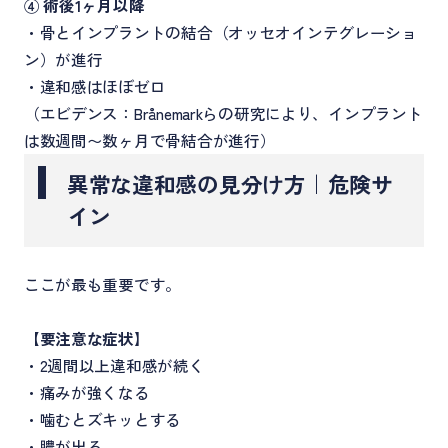
④ 術後1ヶ月以降
・骨とインプラントの結合（オッセオインテグレーショ
ン）が進行
・違和感はほぼゼロ
（エビデンス：Brånemarkらの研究により、インプラント
は数週間〜数ヶ月で骨結合が進行）
異常な違和感の見分け方｜危険サ
イン
ここが最も重要です。
【要注意な症状
】
・2週間以上違和感が続く
・痛みが強くなる
・噛むとズキッとする
・膿が出る