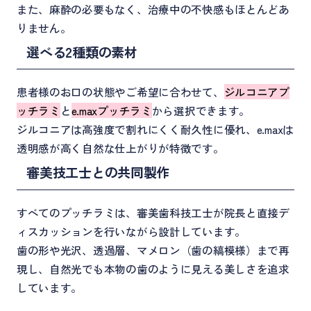
また、麻酔の必要もなく、治療中の不快感もほとんどあ
りません。
選べる2種類の素材
患者様のお口の状態やご希望に合わせて、
ジルコニアプ
ッチラミ
と
e.maxプッチラミ
から選択できます。
ジルコニアは高強度で割れにくく耐久性に優れ、e.maxは
透明感が高く自然な仕上がりが特徴です。
審美技工士との共同製作
すべてのプッチラミは、審美歯科技工士が院長と直接デ
ィスカッションを行いながら設計しています。
歯の形や光沢、透過層、マメロン（歯の縞模様）まで再
現し、自然光でも本物の歯のように見える美しさを追求
しています。