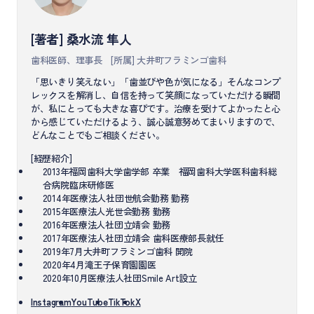
[著者] 桑水流 隼人
歯科医師、理事長
[所属] 大井町フラミンゴ歯科
「思いきり笑えない」「歯並びや色が気になる」そんなコンプ
レックスを解消し、自信を持って笑顔になっていただける瞬間
が、私にとっても大きな喜びです。治療を受けてよかったと心
から感じていただけるよう、誠心誠意努めてまいりますので、
どんなことでもご相談ください。
[経歴紹介]
2013年福岡歯科大学歯学部 卒業 福岡歯科大学医科歯科総
合病院臨床研修医
2014年医療法人社団世航会勤務 勤務
2015年医療法人光世会勤務 勤務
2016年医療法人社団立靖会 勤務
2017年医療法人社団立靖会 歯科医療部長就任
2019年7月大井町フラミンゴ歯科 開院
2020年4月滝王子保育園園医
2020年10月医療法人社団Smile Art設立
Instagram
YouTube
TikTok
X