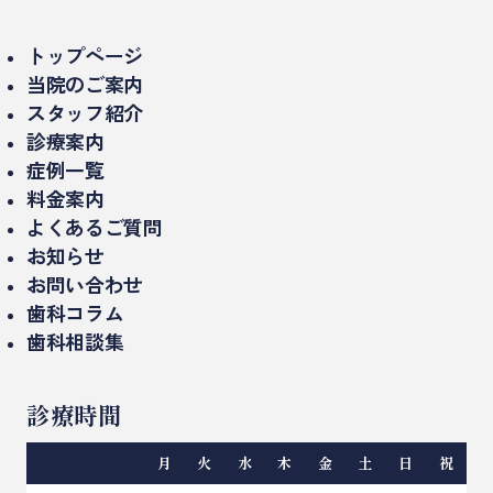
トップページ
当院のご案内
スタッフ紹介
当院について
診療案内
理事長紹介
診療時間・アクセス
症例一覧
インプラント治療
ドクター紹介
料金案内
設備紹介（院内・機器）
セラミック治療/詰め物、被せもの
よくあるご質問
医院概要
お知らせ
ミニッシュ
お問い合わせ
入れ歯、義歯
歯科コラム
歯科相談集
精密治療（マイクロスコープ）
インプラントのコラム
矯正歯科
インプラント相談集
審美歯科のコラム
診療時間
ホワイトニング
セラミックやり直し相談集
矯正歯科のコラム
親知らずの抜歯
月
火
水
木
金
土
日
祝
一般歯科のコラム