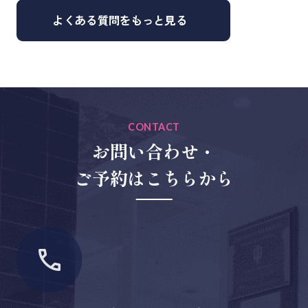
保護者の方にも同席していただきながら、安心
また、食事やおやつの回数、仕上げ磨き不足も
よくある質問をもっと見る
して受けられるようサポートしています。
虫歯の原因になります。
早期発見と予防ケアが、将来の永久歯を守る重
要なポイントになります。
CONTACT
お問い合わせ・
ご予約はこちらから