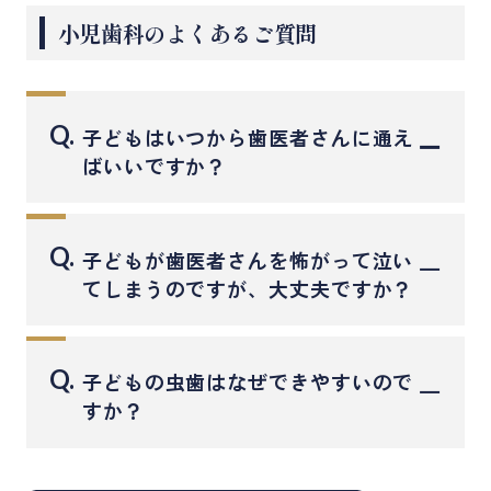
小児歯科のよくあるご質問
Q.
子どもはいつから歯医者さんに通え
ばいいですか？
初めての受診の目安は「1歳前後」または「最初
の歯が生えた頃」です。
Q.
子どもが歯医者さんを怖がって泣い
歯が生え始めた段階から虫歯予防はスタートし
てしまうのですが、大丈夫ですか？
ます。
もちろん大丈夫です。初めての環境で泣いてし
早い時期から歯科に慣れておくことで、治療が
まうお子さまは多くいらっしゃいます。
必要になったときもスムーズに対応できるよう
Q.
子どもの虫歯はなぜできやすいので
大井町フラミンゴ歯科では、無理に治療を行わ
になります。
すか？
ず、「見る・触る・慣れる」ステップから少し
乳歯はエナメル質が薄く、虫歯菌に弱いため、
ずつ進めていきます。
進行がとても早いのが特徴です。