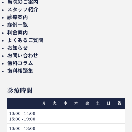
当院のご案内
スタッフ紹介
当院について
診療案内
理事長紹介
診療時間・アクセス
症例一覧
インプラント治療
ドクター紹介
料金案内
設備紹介（院内・機器）
セラミック治療/詰め物、被せもの
よくあるご質問
医院概要
お知らせ
ミニッシュ
お問い合わせ
入れ歯、義歯
歯科コラム
歯科相談集
精密治療（マイクロスコープ）
インプラントのコラム
矯正歯科
インプラント相談集
審美歯科のコラム
診療時間
ホワイトニング
セラミックやり直し相談集
矯正歯科のコラム
親知らずの抜歯
月
火
水
木
金
土
日
祝
一般歯科のコラム
虫歯治療
10:00 - 14:00
15:00 - 19:00
歯周病
10:00 - 13:00