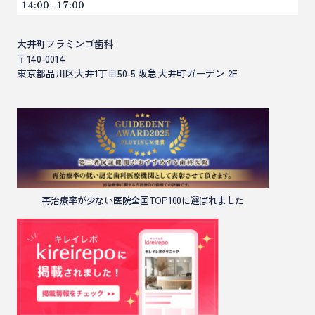
小児歯科（こどもの歯科）
14:00 - 17:00
訪問歯科診療
大井町フラミンゴ歯科
〒140-0014
東京都品川区大井1丁目50-5 阪急大井町ガーデン 2F
再治療率が少ない医院全国TOP100に選ばれました